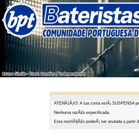
ATENÃ‡ÃƒO: A tua conta estÃ¡ SUSPENSA pel
Nenhuma razÃ£o especificada.
Esta restriÃ§Ã£o poderÃ¡ ser anulada a partir d